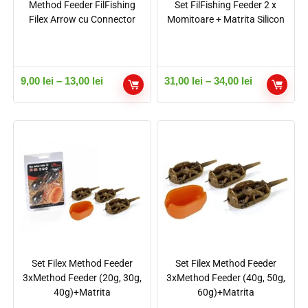
Method Feeder FilFishing
Set FilFishing Feeder 2 x
Filex Arrow cu Connector
Momitoare + Matrita Silicon
9,00
lei
–
13,00
lei
31,00
lei
–
34,00
lei
Set Filex Method Feeder
Set Filex Method Feeder
3xMethod Feeder (20g, 30g,
3xMethod Feeder (40g, 50g,
40g)+Matrita
60g)+Matrita