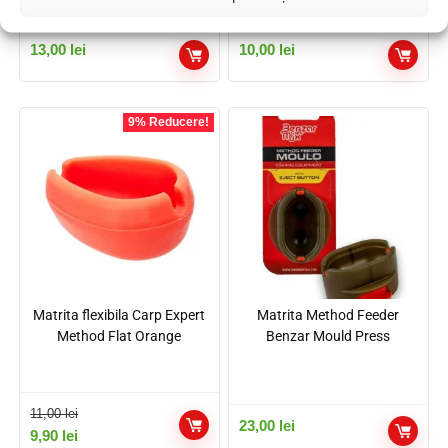
13,00
lei
10,00
lei
9% Reducere!
Matrita flexibila Carp Expert
Matrita Method Feeder
Method Flat Orange
Benzar Mould Press
11,00
lei
23,00
lei
9,90
lei